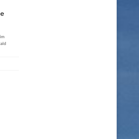
ie
 im
wald