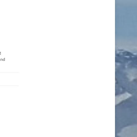
g
und