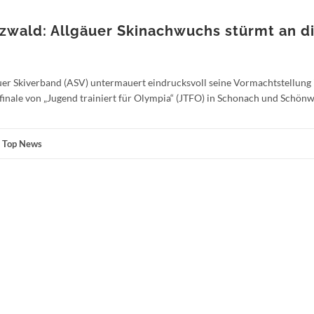
wald: Allgäuer Skinachwuchs stürmt an d
kiverband (ASV) untermauert eindrucksvoll seine Vormachtstellung
nale von „Jugend trainiert für Olympia“ (JTFO) in Schonach und Schön
,
Top News