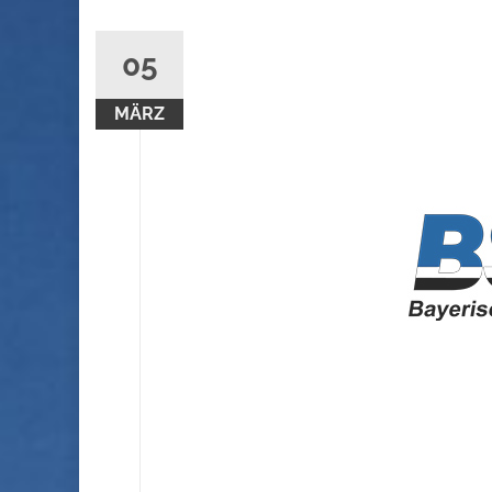
05
MÄRZ