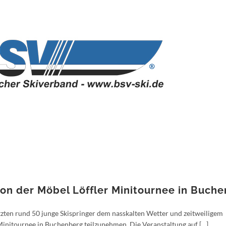
ion der Möbel Löffler Minitournee in Buch
zten rund 50 junge Skispringer dem nasskalten Wetter und zeitweiligem
Minitournee in Buchenberg teilzunehmen. Die Veranstaltung auf […]