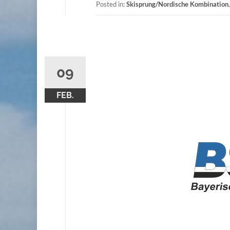
Posted in:
Skisprung/Nordische Kombination
09
FEB.