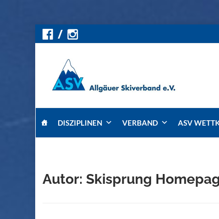
Skip
DISZIPLINEN
VERBAND
ASV WETT
to
content
Autor:
Skisprung Homepa