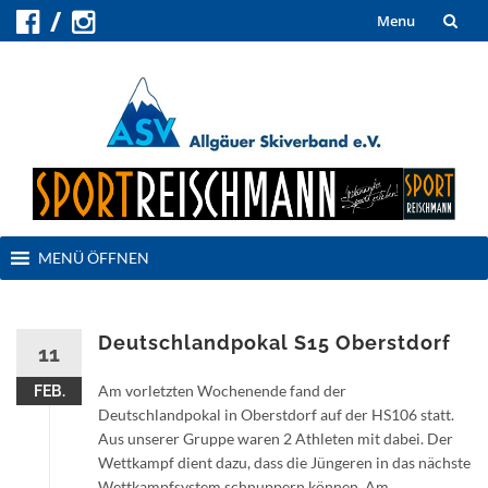
Skip
Menu
to
content
Skip
MENÜ ÖFFNEN
to
content
Deutschlandpokal S15 Oberstdorf
11
Am vorletzten Wochenende fand der
FEB.
Deutschlandpokal in Oberstdorf auf der HS106 statt.
Aus unserer Gruppe waren 2 Athleten mit dabei. Der
Wettkampf dient dazu, dass die Jüngeren in das nächste
Wettkampfsystem schnuppern können. Am