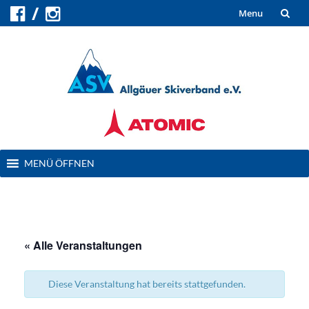
Skip
Menu
to
content
Skip
MENÜ ÖFFNEN
to
content
« Alle Veranstaltungen
Diese Veranstaltung hat bereits stattgefunden.