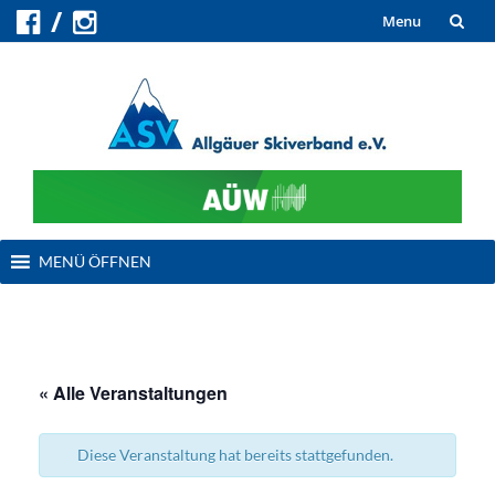
Skip
Menu
to
content
Skip
MENÜ ÖFFNEN
to
content
« Alle Veranstaltungen
Diese Veranstaltung hat bereits stattgefunden.