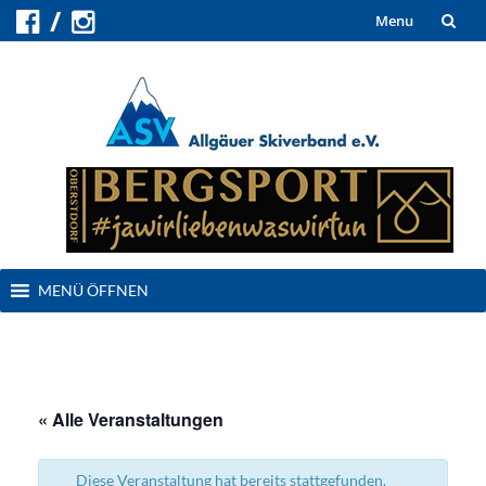
Skip
Menu
to
content
Skip
MENÜ ÖFFNEN
to
content
« Alle Veranstaltungen
Diese Veranstaltung hat bereits stattgefunden.