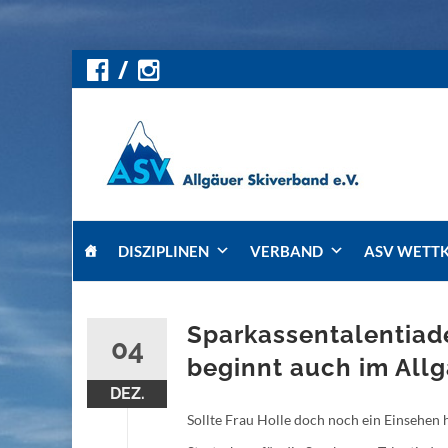
Skip
DISZIPLINEN
VERBAND
ASV WETT
to
content
Sparkassentalentiad
04
beginnt auch im All
DEZ.
Sollte Frau Holle doch noch ein Einsehen 