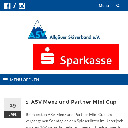
Skip
Menu
to
content
Skip
MENÜ ÖFFNEN
to
content
1. ASV Menz und Partner Mini Cup
19
Beim ersten ASV Menz und Partner Mini Cup am
JAN.
vergangenen Sonntag an den Spieserliften im Unterjoch
sorgten 167 junge Teilnehmerinnen und Teilnehmer für