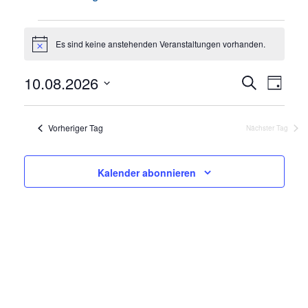
Veranstaltungen
für
Es sind keine anstehenden Veranstaltungen vorhanden.
Hinweis
10.
August
Veransta
Veran
10.08.2026
Suche
Tag
2026
Ansi
Suche
Datum
Navig
und
wählen.
Ansichte
Vorheriger Tag
Nächster Tag
Navigati
Kalender abonnieren