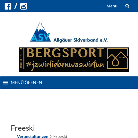
Skip
Menu
to
content
Skip
MENÜ ÖFFNEN
to
content
Freeski
Veranstaltungen
Freeski