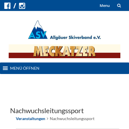
Skip
Menu
to
content
Skip
MENÜ ÖFFNEN
to
content
Nachwuchsleitungssport
Veranstaltungen
Nachwuchsleitungssport