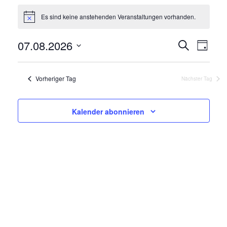
Veranstaltungen
für
Es sind keine anstehenden Veranstaltungen vorhanden.
Hinweis
7.
August
Veransta
Veran
07.08.2026
Suche
Tag
2026
Ansi
Suche
Datum
Navig
und
wählen.
Ansichte
Vorheriger Tag
Nächster Tag
Navigati
Kalender abonnieren