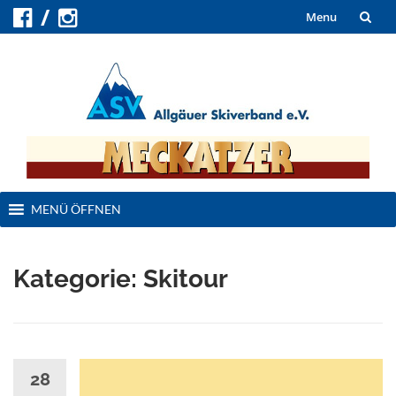
Skip
Menu
to
content
Skip
MENÜ ÖFFNEN
to
content
Kategorie:
Skitour
28