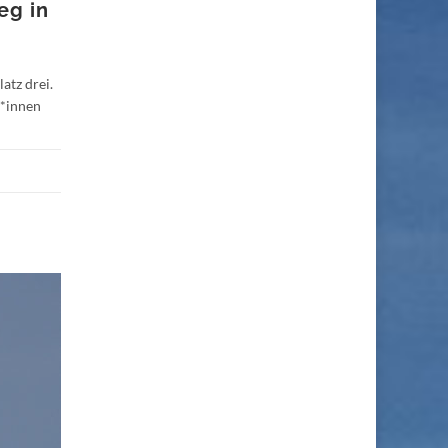
eg in
tz drei.
t*innen