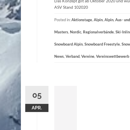
Das Konzept gilt ab Oktober 2020 und wu
ASV Stand 102020
Posted in:
Aktionstage
,
Alpin
,
Alpin
,
Aus- und
Masters
,
Nordic
,
Regionalverbände
,
Ski-Inli
Snowboard Alpin
,
Snowboard Freestyle
,
Snow
News
,
Verband
,
Vereine
,
Vereinswettbewerb
05
APR.