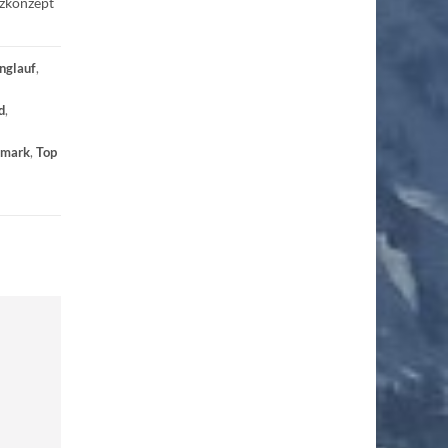
tzkonzept
nglauf
,
d
,
emark
,
Top