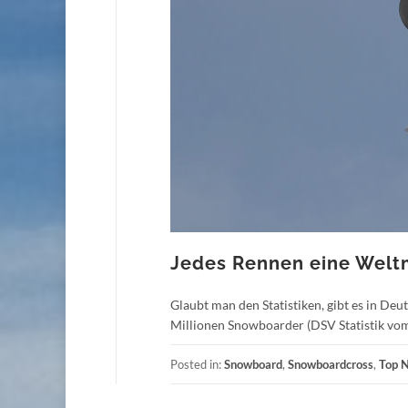
Jedes Rennen eine Welt
Glaubt man den Statistiken, gibt es in Deu
Millionen Snowboarder (DSV Statistik vo
Posted in:
Snowboard
,
Snowboardcross
,
Top 