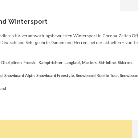
und Wintersport
ädieren für verantwortungsbewussten Wintersport in Corona-Zeiten Of
n Deutschland Sehr geehrte Damen und Herren, bei der aktuellen – von Te
,
Disziplinen
,
Freeski
,
Kampfrichter
,
Langlauf
,
Masters
,
Ski-Inline
,
Skicross
,
rd
,
Snowboard Alpin
,
Snowboard Freestyle
,
Snowboard Rookie Tour
,
Snowboar
and