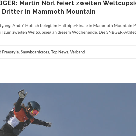
GER: Martin Nörl feiert zweiten Weltcupsi
d Dritter in Mammoth Mountain
ang: André Höflich belegt im Halfpipe-Finale in Mammoth Mountain Pla
Nörl zum zweiten Weltcupsieg an diesem Wochenende. Die SNBGER-Athle
 Freestyle
,
Snowboardcross
,
Top News
,
Verband