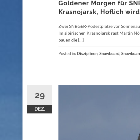
Goldener Morgen für SNB
Krasnojarsk, Höflich wir
Zwei SNBGER-Podestplätze vor Sonnenaufg
Im sibirischen Krasnojarsk rast Martin 
bauen die […]
Posted in:
Disziplinen
,
Snowboard
,
Snowboard
29
DEZ.