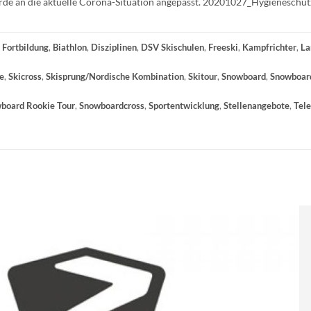
rde an die aktuelle Corona-Situation angepasst. 20201027_Hygieneschu
 Fortbildung
,
Biathlon
,
Disziplinen
,
DSV Skischulen
,
Freeski
,
Kampfrichter
,
La
ne
,
Skicross
,
Skisprung/Nordische Kombination
,
Skitour
,
Snowboard
,
Snowboar
board Rookie Tour
,
Snowboardcross
,
Sportentwicklung
,
Stellenangebote
,
Tel