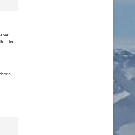
fener
ilen der
dcross
,