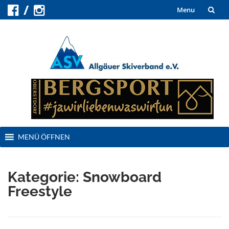
Skip
Menu
to
content
Skip
MENÜ ÖFFNEN
to
content
Kategorie:
Snowboard
Freestyle